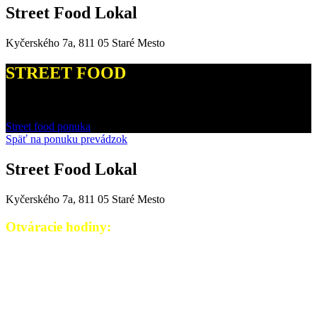
Street Food Lokal
Kyčerského 7a, 811 05 Staré Mesto
STREET FOOD
Street food ponuka bude čoskoro dostupná na našom okienku.
Street food ponuka
Späť na ponuku prevádzok
Street Food Lokal
Kyčerského 7a, 811 05 Staré Mesto
Otváracie hodiny:
Pondelok: 11:00-21:00
Utorok: 11:00-21:00
Streda: 11:00-21:00
Štvrtok: 11:00-21:00
Piatok: 11:00-21:00