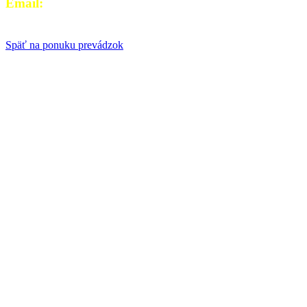
Email:
i
nfo@lokalunas.sk
Späť na ponuku prevádzok